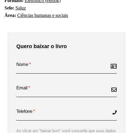
Formato:
Eletrônico (eBook)
Selo:
Saluz
Área:
Ciências humanas e sociais
Quero baixar o livro
Nome
Email
Telefone
Ao clicar em "baixar livro" você concorda que seus dados