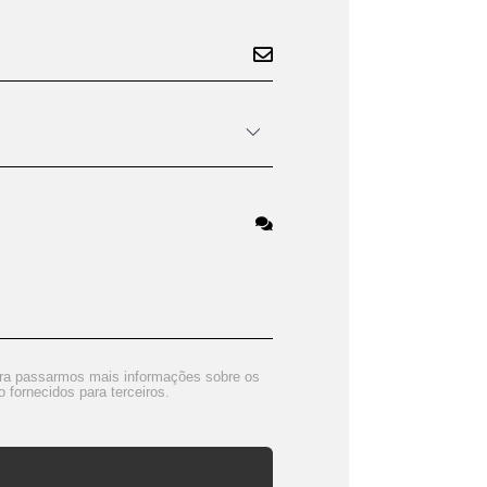
ra passarmos mais informações sobre os
fornecidos para terceiros.