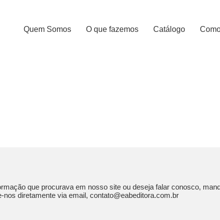
Quem Somos
O que fazemos
Catálogo
Como 
informação que procurava em nosso site ou deseja falar conosco, 
ate-nos diretamente via email, contato@eabeditora.com.br