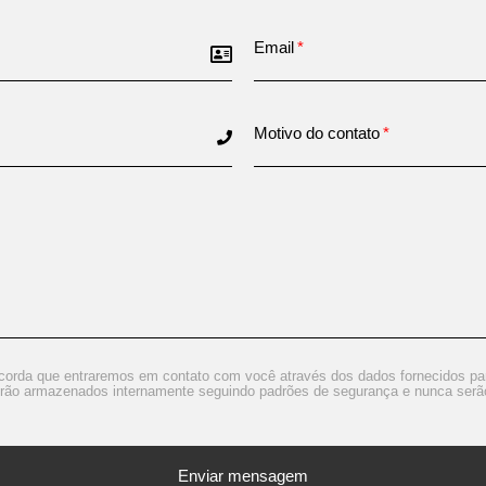
Email
Motivo do contato
corda que entraremos em contato com você através dos dados fornecidos pa
rão armazenados internamente seguindo padrões de segurança e nunca serão 
Enviar mensagem