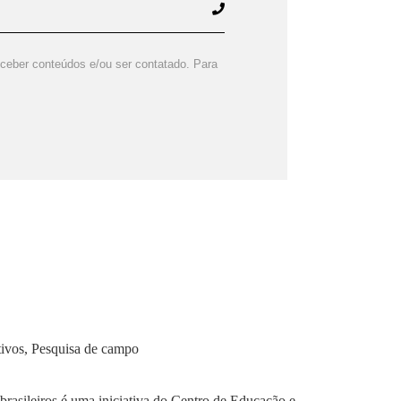
ceber conteúdos e/ou ser contatado. Para
tivos, Pesquisa de campo
brasileiros é uma iniciativa do Centro de Educação e