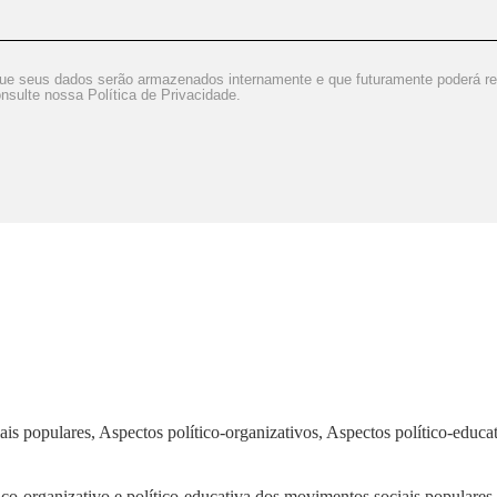
 que seus dados serão armazenados internamente e que futuramente poderá re
nsulte nossa Política de Privacidade.
 populares, Aspectos político-organizativos, Aspectos político-educa
co-organizativo e político-educativa dos movimentos sociais populares 