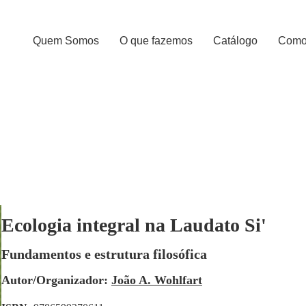
Quem Somos
O que fazemos
Catálogo
Como 
Ecologia integral na Laudato Si'
Fundamentos e estrutura filosófica
Autor/Organizador:
João A. Wohlfart