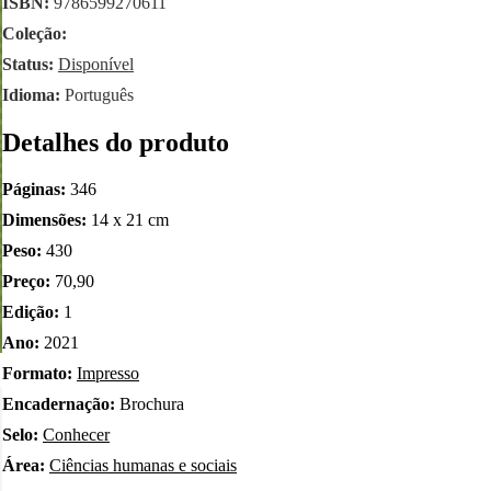
ISBN:
9786599270611
Coleção:
Status:
Disponível
Idioma:
Português
Detalhes do produto
Páginas:
346
Dimensões:
14 x 21 cm
Peso:
430
Preço:
70,90
Edição:
1
Ano:
2021
Formato:
Impresso
Encadernação:
Brochura
Selo:
Conhecer
Área:
Ciências humanas e sociais