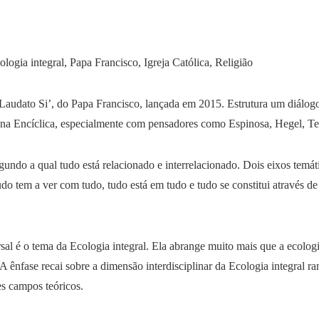
ologia integral, Papa Francisco, Igreja Católica, Religião
a Laudato Si’, do Papa Francisco, lançada em 2015. Estrutura um diálogo 
s na Encíclica, especialmente com pensadores como Espinosa, Hegel, T
undo a qual tudo está relacionado e interrelacionado. Dois eixos temáti
udo tem a ver com tudo, tudo está em tudo e tudo se constitui através d
rsal é o tema da Ecologia integral. Ela abrange muito mais que a ecologi
 A ênfase recai sobre a dimensão interdisciplinar da Ecologia integral r
es campos teóricos.