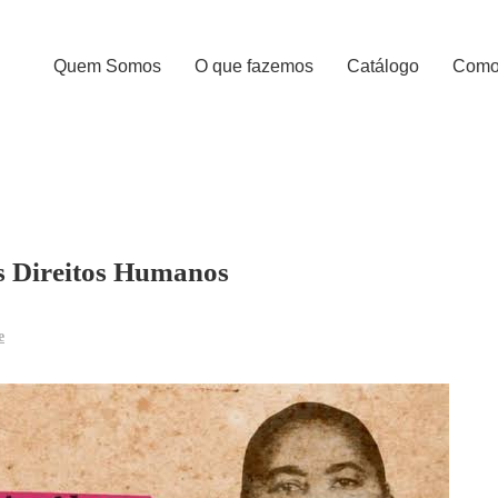
Quem Somos
O que fazemos
Catálogo
Como 
os Direitos Humanos
e