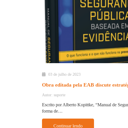
03 de julho de 2023
Obra editada pela EAB discute estraté
Autor: suporte
Escrito por Alberto Kopittke, “Manual de Segu
forma de…
Continuar lendo