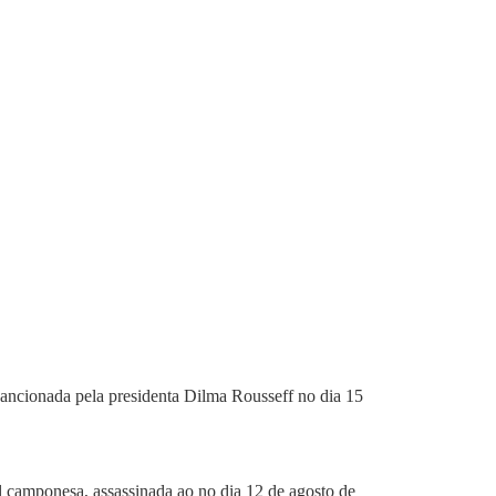
sancionada pela presidenta Dilma Rousseff no dia 15
l camponesa, assassinada ao no dia 12 de agosto de