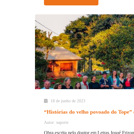
18 de junho de 2023
“Histórias do velho povoado do Tope”
Autor: suporte
Obra escrita pelo doutor em Letras Josué Frizon